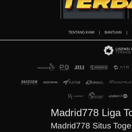
TENTANG KAMI
|
BANTUAN
|
Madrid778 Liga To
Madrid778 Situs Togel