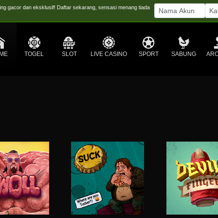
 dan eksklusif! Daftar sekarang, sensasi menang tiada henti!
Selamat datang 
ME
TOGEL
SLOT
LIVE CASINO
SPORT
SABUNG
AR