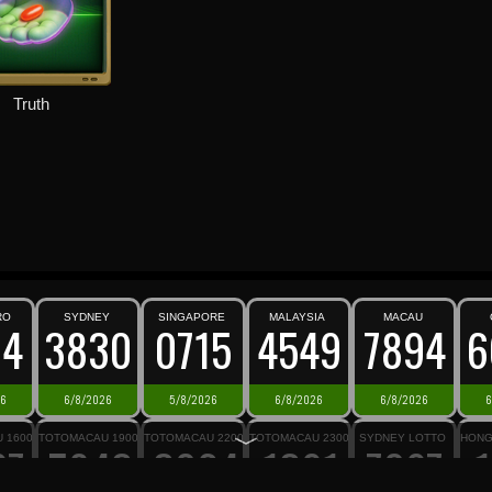
Truth
RO
SYDNEY
SINGAPORE
MALAYSIA
MACAU
14
3830
0715
4549
7894
6
26
6/8/2026
5/8/2026
6/8/2026
6/8/2026
6
 1600
TOTOMACAU 1900
TOTOMACAU 2200
TOTOMACAU 2300
SYDNEY LOTTO
HONG
97
5843
3064
1391
7097