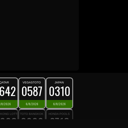
QATAR
VEGASTOTO
JAPAN
642
0587
0310
/8/2026
6/8/2026
6/8/2026
KONG LOTTO
TOTO BANGKOK
HONDA POOLS
1083
6808
2713