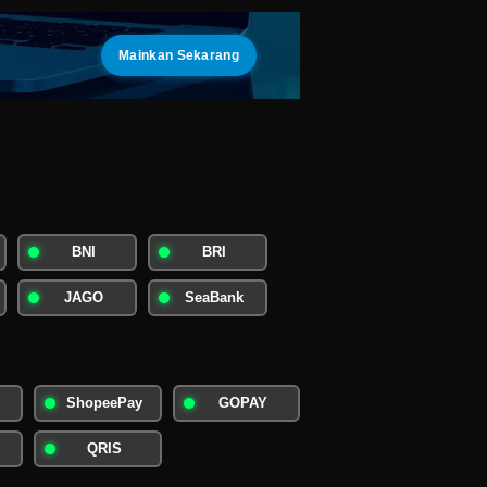
Mainkan Sekarang
BNI
BRI
JAGO
SeaBank
ShopeePay
GOPAY
QRIS