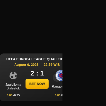
6/8/2026
6/8/2026
6/8/2026
URUGUAYTOTO
TOKYO
2
7989
8205
6/8/2026
6/8/2026
FA EUROPA LEAGUE QUALIFIERS
August 7, 2026 — 00:45 WIB
0 : 0
Next
BET NOW
AOK
Anderlecht
5
0.60
-0.5
-0.76