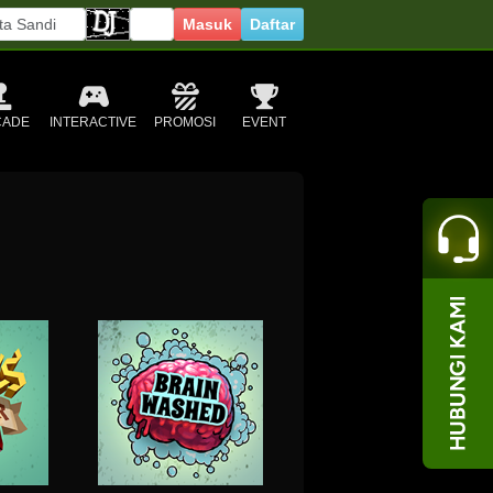
di Madrid778 – situs paling gacor dan eksklusif! Daftar sekarang, sensasi menang tiada henti
Masuk
Daftar
CADE
INTERACTIVE
PROMOSI
EVENT