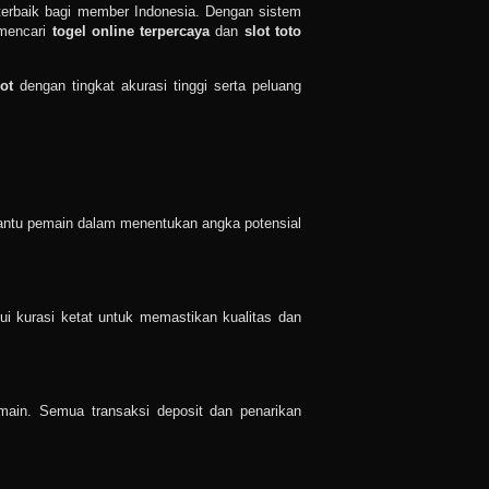
erbaik bagi member Indonesia. Dengan sistem
 mencari
togel online terpercaya
dan
slot toto
ot
dengan tingkat akurasi tinggi serta peluang
bantu pemain dalam menentukan angka potensial
i kurasi ketat untuk memastikan kualitas dan
ain. Semua transaksi deposit dan penarikan