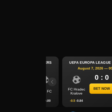
6/8/2026
6/8/2026
6/8/20
CAMBODIA
OSAKATOTO
5987
3481
6/8/2026
6/8/2026
UEFA EUROPA LEAGUE QUALIFI
August 6, 2026 — 22:59 WIB
2 : 1
Previous
BET NOW
Jagiellonia
Range
Bialystok
0.00
-0.75
0.00