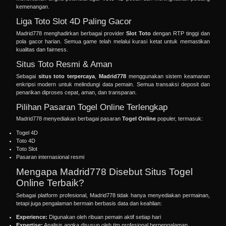
kemenangan.
Liga Toto Slot 4D Paling Gacor
Madrid778 menghadirkan berbagai provider
Slot Toto
dengan RTP tinggi dan
pola gacor harian. Semua game telah melalui kurasi ketat untuk memastikan
kualitas dan fairness.
Situs Toto Resmi & Aman
Sebagai
situs toto terpercaya
,
Madrid778
menggunakan sistem keamanan
enkripsi modern untuk melindungi data pemain. Semua transaksi deposit dan
penarikan diproses cepat, aman, dan transparan.
Pilihan Pasaran Togel Online Terlengkap
Madrid778 menyediakan berbagai pasaran
Togel Online
populer, termasuk:
Togel 4D
Toto 4D
Toto Slot
Pasaran internasional resmi
Mengapa Madrid778 Disebut Situs Togel
Online Terbaik?
Sebagai platform profesional, Madrid778 tidak hanya menyediakan permainan,
tetapi juga pengalaman bermain berbasis data dan keahlian:
Experience:
Digunakan oleh ribuan pemain aktif setiap hari
Expertise:
Analisis angka disusun oleh tim profesional berpengalaman