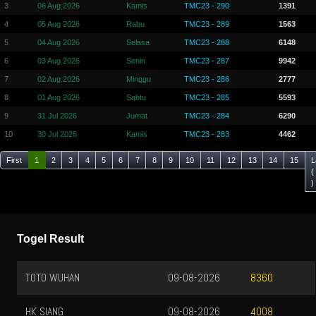
3
06 Aug 2026
Kamis
TMC23 - 290
1391
4
05 Aug 2026
Rabu
TMC23 - 289
1563
5
04 Aug 2026
Selasa
TMC23 - 288
6148
6
03 Aug 2026
Senin
TMC23 - 287
9942
7
02 Aug 2026
Minggu
TMC23 - 286
2777
8
01 Aug 2026
Sabtu
TMC23 - 285
5593
9
31 Jul 2026
Jumat
TMC23 - 284
6290
10
30 Jul 2026
Kamis
TMC23 - 283
4462
First
1
2
3
4
5
6
7
8
9
10
11
12
13
14
15
L
(
)
Togel Result
09-08-2026
TOTOMACAU 0000
8360
09-08-2026
TOTOMACAU 1300
4008