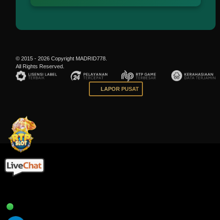
© 2015 - 2026 Copyright MADRID778.
All Rights Reserved.
LAPOR PUSAT