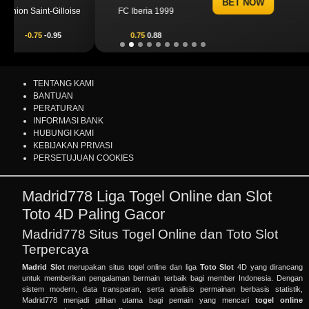
BET NOW
FC Iberia 1999
Larne FC
0.75
0.88
-0.75
0.94
TENTANG KAMI
BANTUAN
PERATURAN
INFORMASI BANK
HUBUNGI KAMI
KEBIJAKAN PRIVASI
PERSETUJUAN COOKIES
Madrid778 Liga Togel Online dan Slot
Toto 4D Paling Gacor
Madrid778 Situs Togel Online dan Toto Slot
Terpercaya
Madrid Slot
merupakan situs togel online dan liga
Toto Slot
4D yang dirancang
untuk memberikan pengalaman bermain terbaik bagi member Indonesia. Dengan
sistem modern, data transparan, serta analisis permainan berbasis statistik,
Madrid778 menjadi pilihan utama bagi pemain yang mencari
togel online