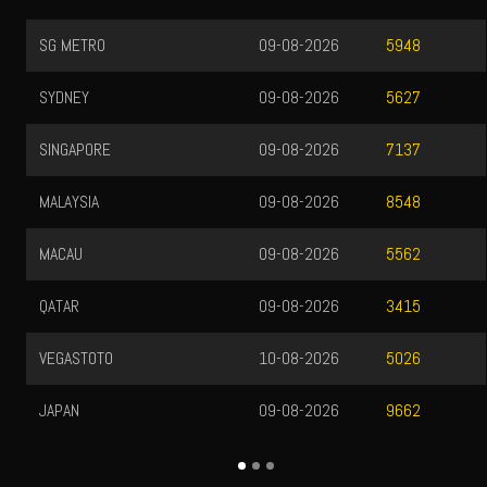
9-08-2026
TOTOMACAU 1600
09-08
5948
9-08-2026
TOTOMACAU 1900
09-08
5627
9-08-2026
TOTOMACAU 2200
09-08
7137
9-08-2026
TOTOMACAU 2300
09-08
8548
9-08-2026
SYDNEY LOTTO
09-08
5562
9-08-2026
HONGKONG LOTTO
09-08
3415
0-08-2026
TOTO BANGKOK
09-08
5026
9-08-2026
HONDA POOLS
09-08
9662