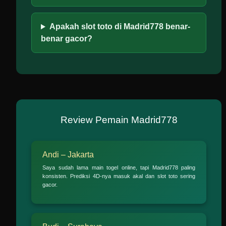
Apakah slot toto di Madrid778 benar-
benar gacor?
Review Pemain Madrid778
Andi – Jakarta
Saya sudah lama main togel online, tapi Madrid778 paling
konsisten. Prediksi 4D-nya masuk akal dan slot toto sering
gacor.