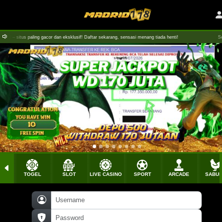
situs paling gacor dan eksklusif! Daftar sekarang, sensasi menang tiada henti!
Selamat d
TOGEL
SLOT
LIVE CASINO
SPORT
ARCADE
SABU