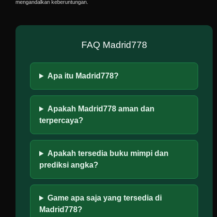
mengandalkan keberuntungan.
FAQ Madrid778
Apa itu Madrid778?
Apakah Madrid778 aman dan
terpercaya?
Apakah tersedia buku mimpi dan
prediksi angka?
Game apa saja yang tersedia di
Madrid778?