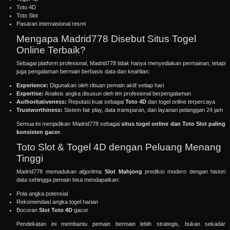
Toto 4D
Toto Slot
Pasaran internasional resmi
Mengapa Madrid778 Disebut Situs Togel
Online Terbaik?
Sebagai platform profesional, Madrid778 tidak hanya menyediakan permainan, tetapi
juga pengalaman bermain berbasis data dan keahlian:
Experience:
Digunakan oleh ribuan pemain aktif setiap hari
Expertise:
Analisis angka disusun oleh tim profesional berpengalaman
Authoritativeness:
Reputasi kuat sebagai
Toto 4D
dan togel online terpercaya
Trustworthiness:
Sistem fair play, data transparan, dan layanan pelanggan 24 jam
Semua ini menjadikan Madrid778 sebagai
situs togel online dan
Toto Slot
paling
konsisten gacor
.
Toto Slot & Togel 4D dengan Peluang Menang
Tinggi
Madrid778 memadukan algoritma
Slot Mahjong
prediksi modern dengan histori
data sehingga pemain bisa mendapatkan:
Pola angka potensial
Rekomendasi angka togel harian
Bocoran
Slot Toto 4D
gacor
Pendekatan ini membantu pemain bermain lebih strategis, bukan sekadar