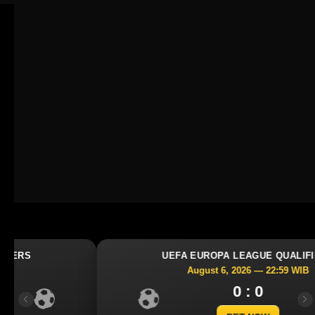
UEFA EUROPA LEAGUE QUALIFIERS
August 6, 2026 — 22:59 WIB
0 : 0
Previous
Nex