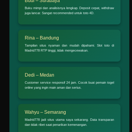
Budi – Surabaya
Buku mimpi dan analisisnya lengkap. Deposit cepat, withdraw
juga lancar. Sangat recommended untuk toto 4D.
Rina – Bandung
Tampilan situs nyaman dan mudah dipahami. Slot toto di
Madrid778 RTP tinggi, tidak mengecewakan.
Dedi – Medan
Customer service responsif 24 jam. Cocok buat pemain togel
online yang ingin main aman dan serius.
Wahyu – Semarang
Madrid778 jadi situs utama saya sekarang. Data transparan
dan tidak ribet saat penarikan kemenangan.