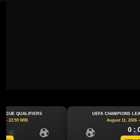
UEFA CHAMPIONS LEAGUE QUALIFIERS
August 11, 2026 — 22:00 WIB
0 : 0
Previous
Nex