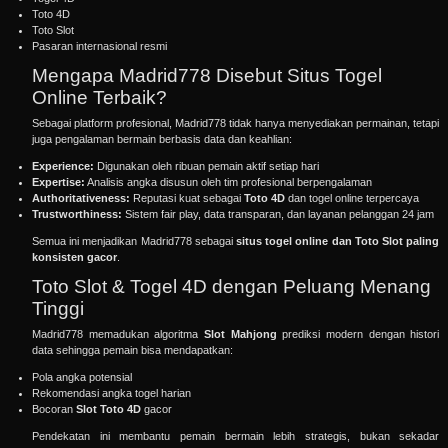
Toto 4D
Toto Slot
Pasaran internasional resmi
Mengapa Madrid778 Disebut Situs Togel
Online Terbaik?
Sebagai platform profesional, Madrid778 tidak hanya menyediakan permainan, tetapi
juga pengalaman bermain berbasis data dan keahlian:
Experience:
Digunakan oleh ribuan pemain aktif setiap hari
Expertise:
Analisis angka disusun oleh tim profesional berpengalaman
Authoritativeness:
Reputasi kuat sebagai
Toto 4D
dan togel online terpercaya
Trustworthiness:
Sistem fair play, data transparan, dan layanan pelanggan 24 jam
Semua ini menjadikan Madrid778 sebagai
situs togel online dan
Toto Slot
paling
konsisten gacor
.
Toto Slot & Togel 4D dengan Peluang Menang
Tinggi
Madrid778 memadukan algoritma
Slot Mahjong
prediksi modern dengan histori
data sehingga pemain bisa mendapatkan:
Pola angka potensial
Rekomendasi angka togel harian
Bocoran
Slot Toto 4D
gacor
Pendekatan ini membantu pemain bermain lebih strategis, bukan sekadar